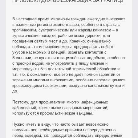
ПРИВИВКИ ДЛЯ ВЫЕЗЖАЮЩИХ ЗА ГРАНИЦУ
В настоящее время миллионы граждан ежегодно выезжают
в различные регионы земного шара, особенно в страны с
тропическим, субтропическим или жарким климатом – в
туристические поездки, рабочие командировки, для
посещения святых мест и др. Конечно, очень важно
соблюдать гигиенические меры, предохранять себя от
укусов насекомых и клещей, избегать контактов с
больными, не купаться в загрязнённых водоёмах, особенно
с пресной водой, не употреблять в пищу мясные и
морепродукты без достаточной термической обработки и
т.п. Но, к сожалению, всё это не даёт полной гарантии от
заражения многими инфекциями, особенно передающимися
кровососущими насекомыми, воздушно-капельным путем и
др.
Поэтому, для профилактики многих инфекционных
заболеваний, кроме выше названных мероприятий,
используются профилактические вакцины.
Hужно иметь в виду, что часто бывает невозможно
получить все необходимые прививки непосредственно
перед выездом, т.к. приходится соблюдать определенные